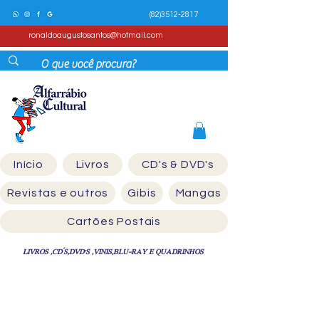
(82)3512-2817
ronaldoaugustosantos@hotmail.com
Início
Livros
CD's & DVD's
Revistas e outros
Gibis
Mangas
Cartões Postais
LIVROS ,CD´S,DVD'S ,VINIS,BLU-RAY E QUADRINHOS