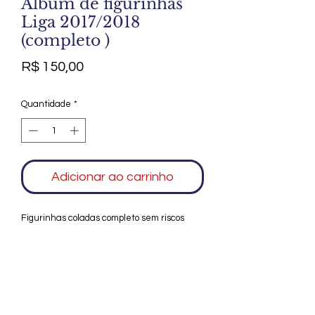
Álbum de figurinhas
Liga 2017/2018
(completo )
Preço
R$ 150,00
Quantidade
*
Adicionar ao carrinho
Figurinhas coladas completo sem riscos
Agradecemos seu interesse no Alfarrábio
Cultural. Para mais informações sobre
compras do nosso catálogo, doação ou