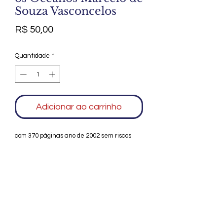
Souza Vasconcelos
Preço
R$ 50,00
Quantidade
*
Adicionar ao carrinho
com 370 páginas ano de 2002 sem riscos
Agradecemos seu interesse no Alfarrábio
Cultural. Para mais informações sobre
compras do nosso catálogo, doação ou
vendas de itens, entre em contato
conosco. Aguardamos seu contato. Será
um prazer esclarecer as suas dúvidas.