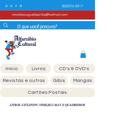
(82)3512-2817
ronaldoaugustosantos@hotmail.com
Início
Livros
CD's & DVD's
Revistas e outros
Gibis
Mangas
Cartões Postais
LIVROS ,CD´S,DVD'S ,VINIS,BLU-RAY E QUADRINHOS