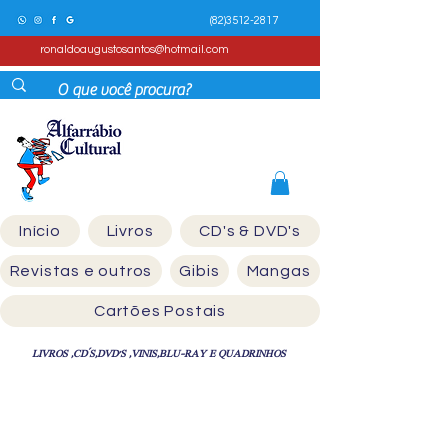
(82)3512-2817
ronaldoaugustosantos@hotmail.com
Início
Livros
CD's & DVD's
Revistas e outros
Gibis
Mangas
Cartões Postais
LIVROS ,CD´S,DVD'S ,VINIS,BLU-RAY E QUADRINHOS