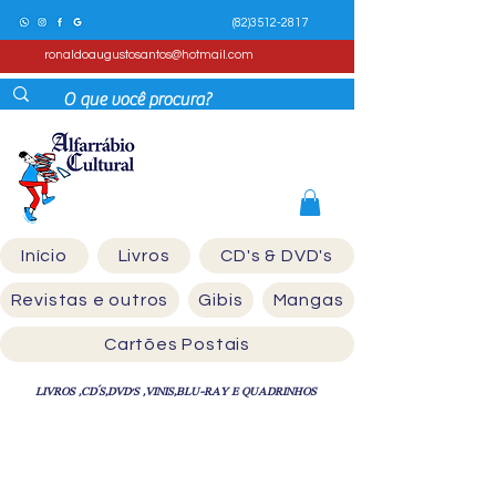
(82)3512-2817
ronaldoaugustosantos@hotmail.com
Início
Livros
CD's & DVD's
Revistas e outros
Gibis
Mangas
Cartões Postais
LIVROS ,CD´S,DVD'S ,VINIS,BLU-RAY E QUADRINHOS