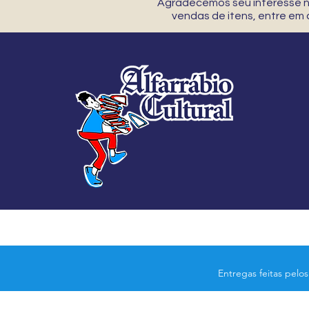
Agradecemos seu interesse no
vendas de itens, entre em
Entregas feitas pelo