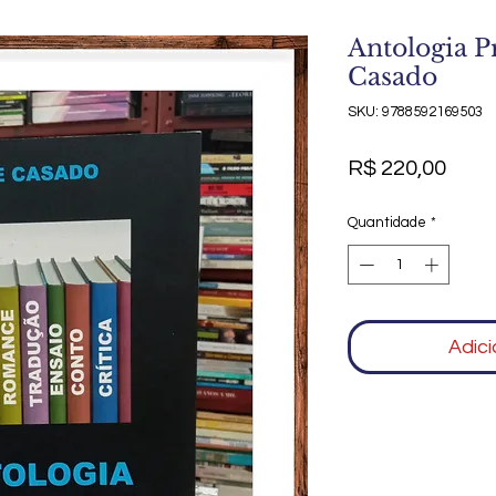
Antologia P
Casado
SKU: 9788592169503
Preç
R$ 220,00
Quantidade
*
Adici