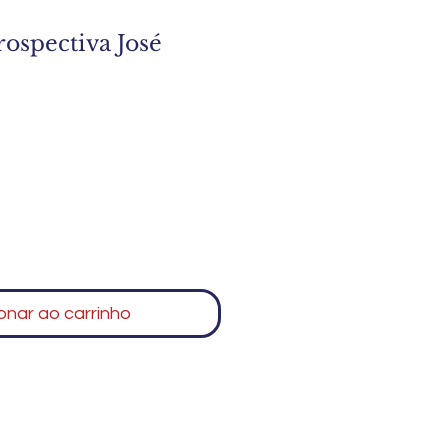
rospectiva José
o
onar ao carrinho