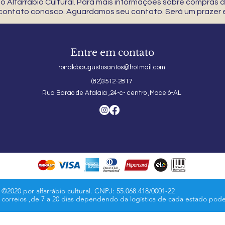
 Alfarrábio Cultural. Para mais informações sobre compras
 contato conosco. Aguardamos seu contato. Será um prazer e
Entre em contato
ronaldoaugustosantos@hotmail.com
(82)3512-2817
Rua Barao de Atalaia ,24-c- centro ,Maceió-AL
©2020 por alfarrábio cultural. CNPJ: 55.068.418/0001-22
s correios ,de 7 a 20 dias dependendo da logística de cada estado pod