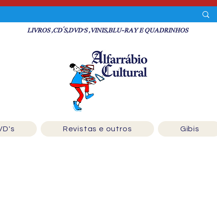
LIVROS ,CD´S,DVD'S ,VINIS,BLU-RAY E QUADRINHOS
VD's
Revistas e outros
Gibis