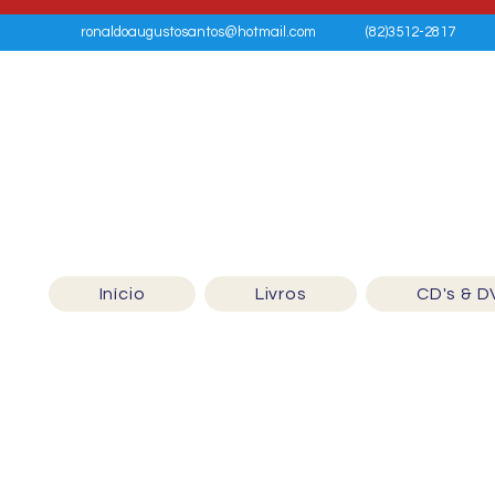
ronaldoaugustosantos@hotmail.com
(82)3512-2817
Início
Livros
CD's & D