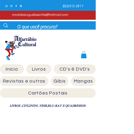
(82)3512-2817
ronaldoaugustosantos@hotmail.com
Início
Livros
CD's & DVD's
Revistas e outros
Gibis
Mangas
Cartões Postais
LIVROS ,CD´S,DVD'S ,VINIS,BLU-RAY E QUADRINHOS