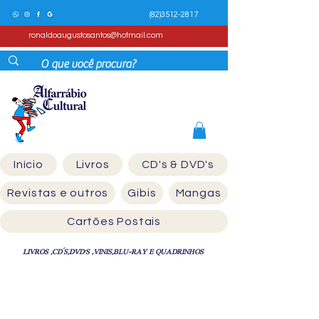
(82)3512-2817
ronaldoaugustosantos@hotmail.com
Início
Livros
CD's & DVD's
Revistas e outros
Gibis
Mangas
Cartões Postais
LIVROS ,CD´S,DVD'S ,VINIS,BLU-RAY E QUADRINHOS