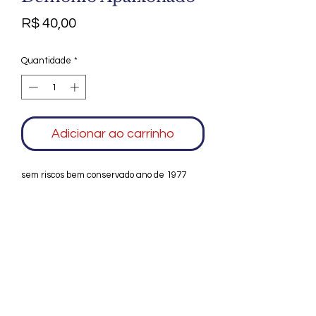
Preço
R$ 40,00
Quantidade
*
Adicionar ao carrinho
sem riscos bem conservado ano de 1977
Agradecemos seu interesse no Alfarrábio
Cultural. Para mais informações sobre
compras do nosso catálogo, doação ou
vendas de itens, entre em contato
conosco. Aguardamos seu contato. Será
um prazer esclarecer as suas dúvidas.