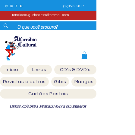
(82)3512-2817
ronaldoaugustosantos@hotmail.com
Início
Livros
CD's & DVD's
Revistas e outros
Gibis
Mangas
Cartões Postais
LIVROS ,CD´S,DVD'S ,VINIS,BLU-RAY E QUADRINHOS