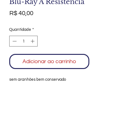
Blu-Ray A Resistência
Preço
R$ 40,00
Quantidade
*
Adicionar ao carrinho
sem aranhões bem conservado
Agradecemos seu interesse no Alfarrábio
Cultural. Para mais informações sobre
compras do nosso catálogo, doação ou
vendas de itens, entre em contato
conosco. Aguardamos seu contato. Será
um prazer esclarecer as suas dúvidas.