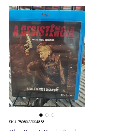
SKU: 7898922994858