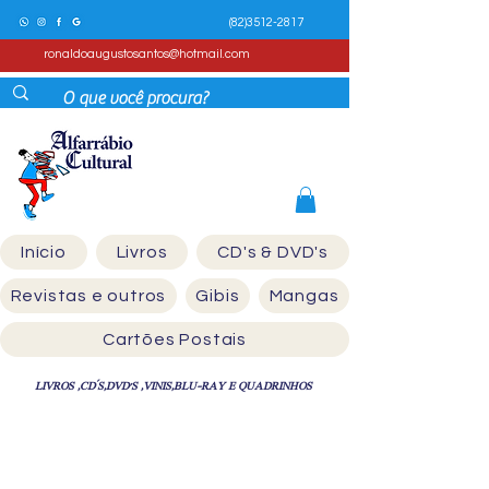
(82)3512-2817
ronaldoaugustosantos@hotmail.com
Início
Livros
CD's & DVD's
Revistas e outros
Gibis
Mangas
Cartões Postais
LIVROS ,CD´S,DVD'S ,VINIS,BLU-RAY E QUADRINHOS