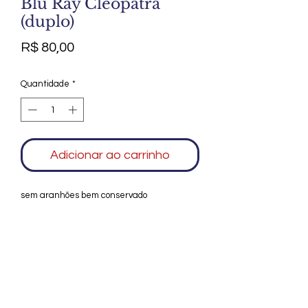
Blu Ray Cleópatra
(duplo)
Preço
R$ 80,00
Quantidade
*
Adicionar ao carrinho
sem aranhões bem conservado
Agradecemos seu interesse no Alfarrábio
Cultural. Para mais informações sobre
compras do nosso catálogo, doação ou
vendas de itens, entre em contato
conosco. Aguardamos seu contato. Será