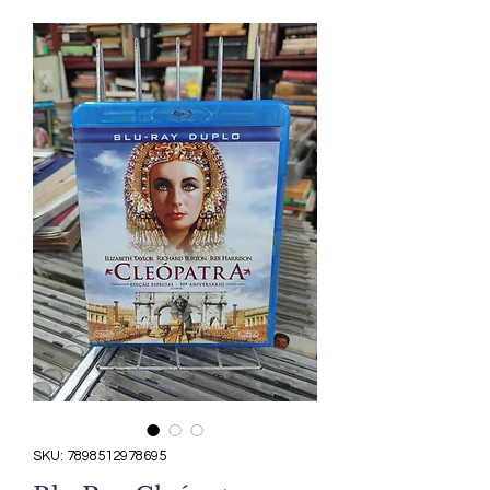
SKU: 7898512978695