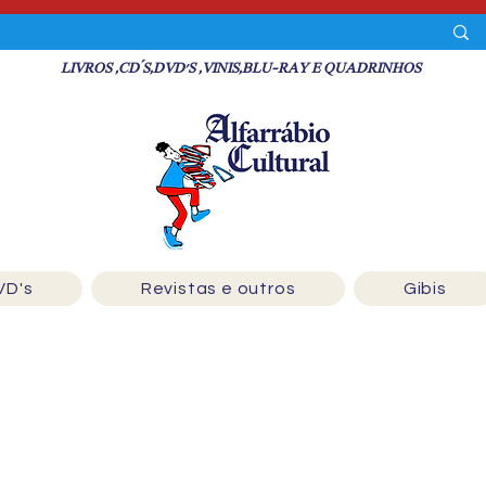
LIVROS ,CD´S,DVD'S ,VINIS,BLU-RAY E QUADRINHOS
VD's
Revistas e outros
Gibis