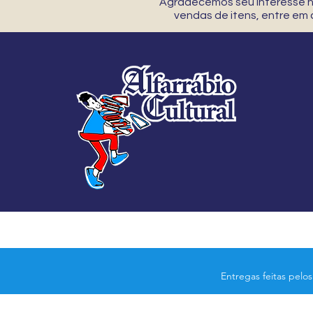
Agradecemos seu interesse no
vendas de itens, entre em
Entregas feitas pelo