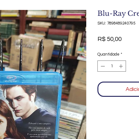
Blu-Ray Cr
SKU: 7898489240795
Preço
R$ 50,00
Quantidade
*
Adici