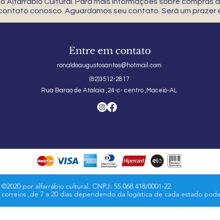
 Alfarrábio Cultural. Para mais informações sobre compras
 contato conosco. Aguardamos seu contato. Será um prazer e
Entre em contato
ronaldoaugustosantos@hotmail.com
(82)3512-2817
Rua Barao de Atalaia ,24-c- centro ,Maceió-AL
©2020 por alfarrábio cultural. CNPJ: 55.068.418/0001-22
s correios ,de 7 a 20 dias dependendo da logística de cada estado pod