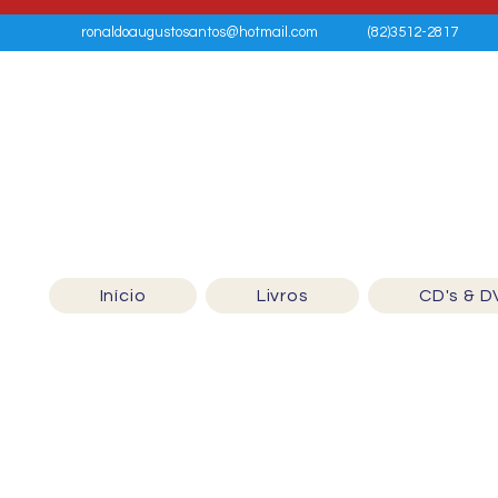
ronaldoaugustosantos@hotmail.com
(82)3512-2817
Início
Livros
CD's & D