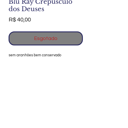
Blu Ray Crepúsculo
dos Deuses
Preço
R$ 40,00
Esgotado
sem aranhões bem conservado
Agradecemos seu interesse no Alfarrábio
Cultural. Para mais informações sobre
compras do nosso catálogo, doação ou
vendas de itens, entre em contato
conosco. Aguardamos seu contato. Será
um prazer esclarecer as suas dúvidas.