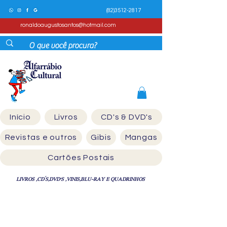
(82)3512-2817
ronaldoaugustosantos@hotmail.com
Início
Livros
CD's & DVD's
Revistas e outros
Gibis
Mangas
Cartões Postais
LIVROS ,CD´S,DVD'S ,VINIS,BLU-RAY E QUADRINHOS