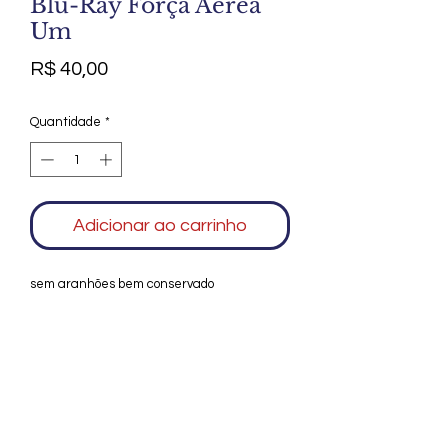
Blu-Ray Força Aérea
Um
Preço
R$ 40,00
Quantidade
*
Adicionar ao carrinho
sem aranhões bem conservado
Agradecemos seu interesse no Alfarrábio
Cultural. Para mais informações sobre
compras do nosso catálogo, doação ou
vendas de itens, entre em contato
conosco. Aguardamos seu contato. Será