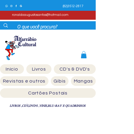
(82)3512-2817
ronaldoaugustosantos@hotmail.com
Início
Livros
CD's & DVD's
Revistas e outros
Gibis
Mangas
Cartões Postais
LIVROS ,CD´S,DVD'S ,VINIS,BLU-RAY E QUADRINHOS