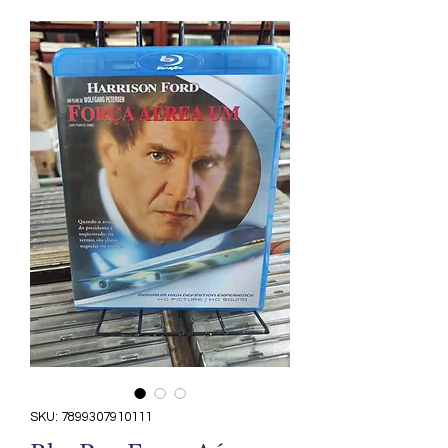
SKU: 7899307910111