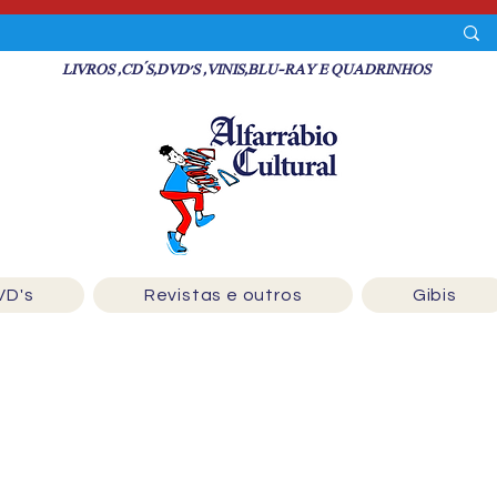
LIVROS ,CD´S,DVD'S ,VINIS,BLU-RAY E QUADRINHOS
VD's
Revistas e outros
Gibis