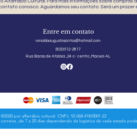
 Alfarrábio Cultural. Para mais informações sobre compras
 contato conosco. Aguardamos seu contato. Será um prazer e
Entre em contato
ronaldoaugustosantos@hotmail.com
(82)3512-2817
Rua Barao de Atalaia ,24-c- centro ,Maceió-AL
©2020 por alfarrábio cultural. CNPJ: 55.068.418/0001-22
s correios ,de 7 a 20 dias dependendo da logística de cada estado pod