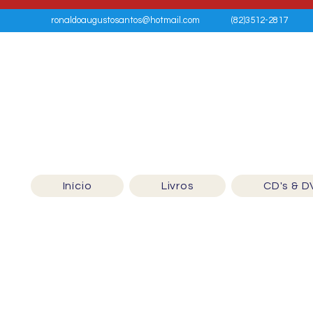
ronaldoaugustosantos@hotmail.com
(82)3512-2817
Início
Livros
CD's & D