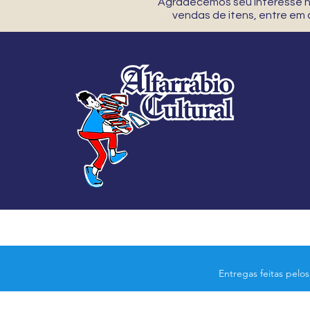
Agradecemos seu interesse no
vendas de itens, entre em
Entregas feitas pelo