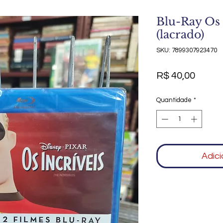
Blu-Ray Os I
(lacrado)
SKU: 7899307923470
Preço
R$ 40,00
Quantidade
*
Adici