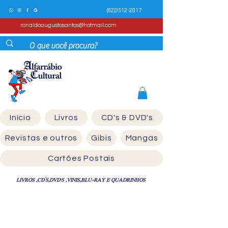
(82)3512-2817
ronaldoaugustosantos@hotmail.com
Início
Livros
CD's & DVD's
Revistas e outros
Gibis
Mangas
Cartões Postais
LIVROS ,CD´S,DVD'S ,VINIS,BLU-RAY E QUADRINHOS