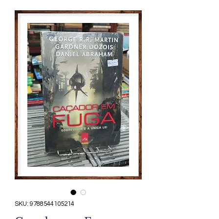
SKU: 9788544105214