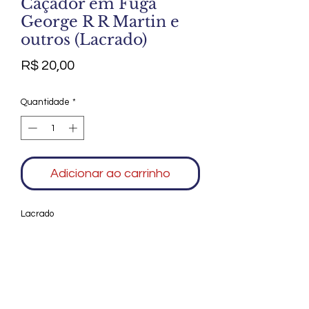
Caçador em Fuga
George R R Martin e
outros (Lacrado)
Preço
R$ 20,00
Quantidade
*
Adicionar ao carrinho
Lacrado
Agradecemos seu interesse no Alfarrábio
Cultural. Para mais informações sobre
compras do nosso catálogo, doação ou