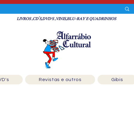
LIVROS ,CD´S,DVD'S ,VINIS,BLU-RAY E QUADRINHOS
VD's
Revistas e outros
Gibis