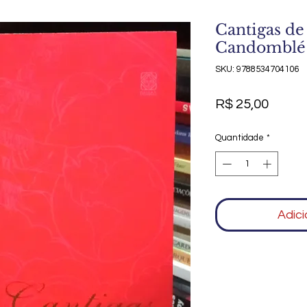
Cantigas d
Candomblé
SKU: 9788534704106
Preço
R$ 25,00
Quantidade
*
Adici