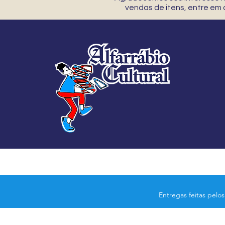
vendas de itens, entre em
Entregas feitas pelo