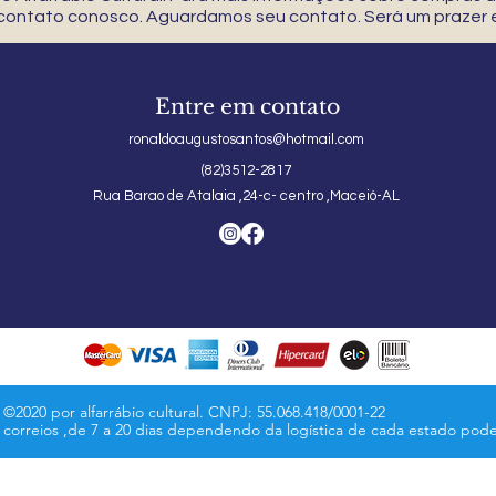
 contato conosco. Aguardamos seu contato. Será um prazer e
Entre em contato
ronaldoaugustosantos@hotmail.com
(82)3512-2817
Rua Barao de Atalaia ,24-c- centro ,Maceió-AL
©2020 por alfarrábio cultural. CNPJ: 55.068.418/0001-22
s correios ,de 7 a 20 dias dependendo da logística de cada estado pod