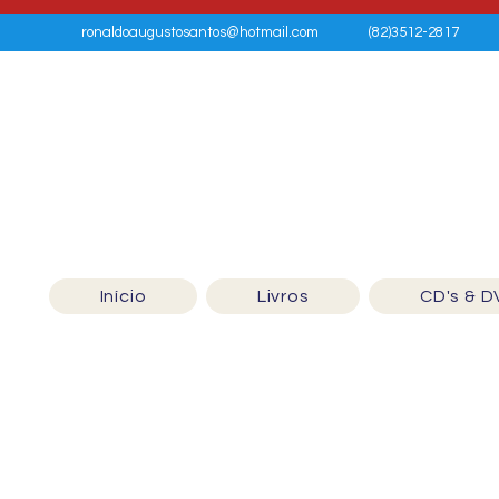
ronaldoaugustosantos@hotmail.com
(82)3512-2817
Início
Livros
CD's & D