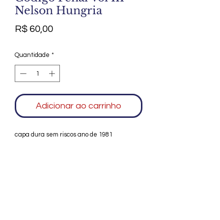
Nelson Hungria
Preço
R$ 60,00
Quantidade
*
Adicionar ao carrinho
capa dura sem riscos ano de 1981
Agradecemos seu interesse no Alfarrábio
Cultural. Para mais informações sobre
compras do nosso catálogo, doação ou
vendas de itens, entre em contato
conosco. Aguardamos seu contato. Será
um prazer esclarecer as suas dúvidas.