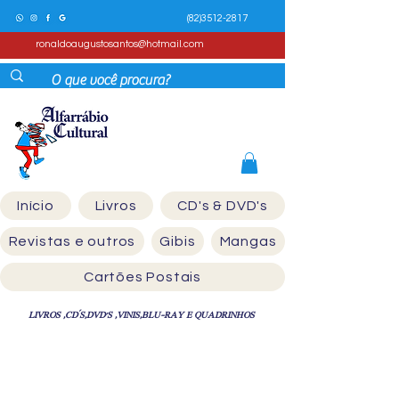
(82)3512-2817
ronaldoaugustosantos@hotmail.com
Início
Livros
CD's & DVD's
Revistas e outros
Gibis
Mangas
Cartões Postais
LIVROS ,CD´S,DVD'S ,VINIS,BLU-RAY E QUADRINHOS