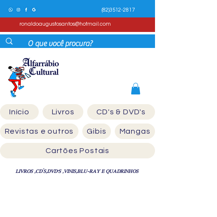
(82)3512-2817
ronaldoaugustosantos@hotmail.com
Início
Livros
CD's & DVD's
Revistas e outros
Gibis
Mangas
Cartões Postais
LIVROS ,CD´S,DVD'S ,VINIS,BLU-RAY E QUADRINHOS