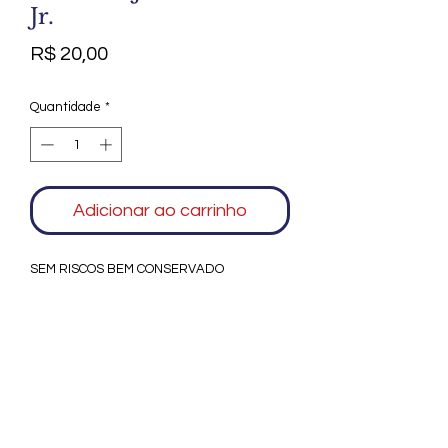
Jr.
Preço
R$ 20,00
Quantidade
*
Adicionar ao carrinho
SEM RISCOS BEM CONSERVADO
Agradecemos seu interesse no Alfarrábio
Cultural. Para mais informações sobre
compras do nosso catálogo, doação ou
vendas de itens, entre em contato
conosco. Aguardamos seu contato. Será
um prazer esclarecer as suas dúvidas.