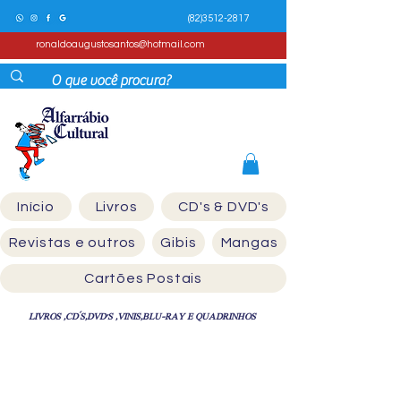
(82)3512-2817
ronaldoaugustosantos@hotmail.com
Início
Livros
CD's & DVD's
Revistas e outros
Gibis
Mangas
Cartões Postais
LIVROS ,CD´S,DVD'S ,VINIS,BLU-RAY E QUADRINHOS