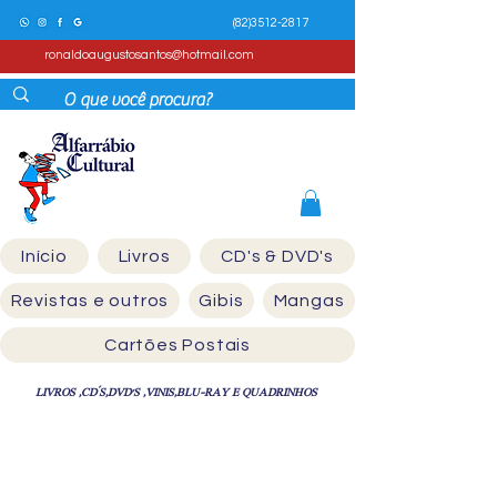
(82)3512-2817
ronaldoaugustosantos@hotmail.com
Início
Livros
CD's & DVD's
Revistas e outros
Gibis
Mangas
Cartões Postais
LIVROS ,CD´S,DVD'S ,VINIS,BLU-RAY E QUADRINHOS