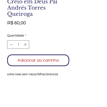
Creio em Deus Pai
Andrés Torres
Queiroga
Preço
R$ 60,00
Quantidade
*
Adicionar ao carrinho
como novo sem riscos folhas brancas
Agradecemos seu interesse no Alfarrábio
Cultural. Para mais informações sobre
compras do nosso catálogo, doação ou