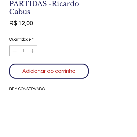
PARTIDAS -Ricardo
Cabus
Preço
R$ 12,00
Quantidade
*
Adicionar ao carrinho
BEM CONSERVADO
Agradecemos seu interesse no Alfarrábio
Cultural. Para mais informações sobre
compras do nosso catálogo, doação ou
vendas de itens, entre em contato
conosco. Aguardamos seu contato. Será