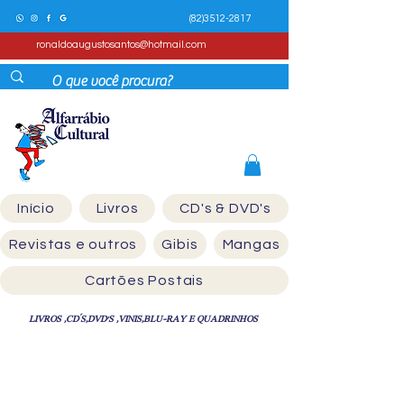
(82)3512-2817
ronaldoaugustosantos@hotmail.com
Início
Livros
CD's & DVD's
Revistas e outros
Gibis
Mangas
Cartões Postais
LIVROS ,CD´S,DVD'S ,VINIS,BLU-RAY E QUADRINHOS