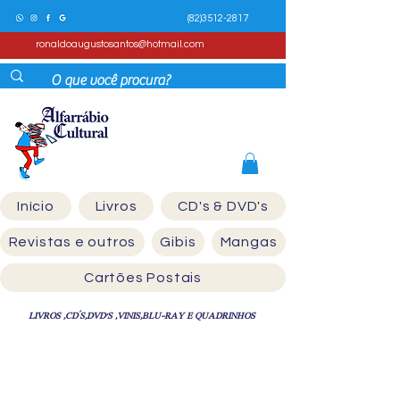
(82)3512-2817
ronaldoaugustosantos@hotmail.com
Início
Livros
CD's & DVD's
Revistas e outros
Gibis
Mangas
Cartões Postais
LIVROS ,CD´S,DVD'S ,VINIS,BLU-RAY E QUADRINHOS