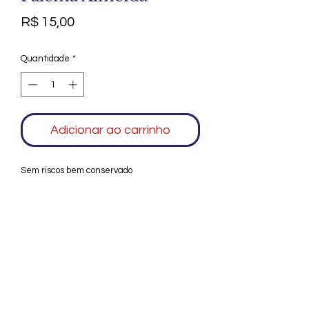
Preço
R$ 15,00
Quantidade
*
Adicionar ao carrinho
Sem riscos bem conservado
Agradecemos seu interesse no Alfarrábio
Cultural. Para mais informações sobre
compras do nosso catálogo, doação ou
vendas de itens, entre em contato
conosco. Aguardamos seu contato. Será
um prazer esclarecer as suas dúvidas.