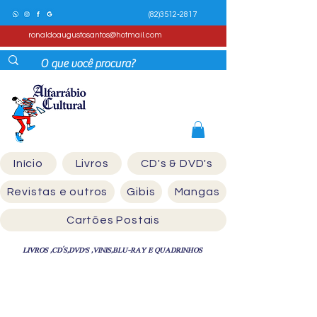
(82)3512-2817
ronaldoaugustosantos@hotmail.com
Início
Livros
CD's & DVD's
Revistas e outros
Gibis
Mangas
Cartões Postais
LIVROS ,CD´S,DVD'S ,VINIS,BLU-RAY E QUADRINHOS