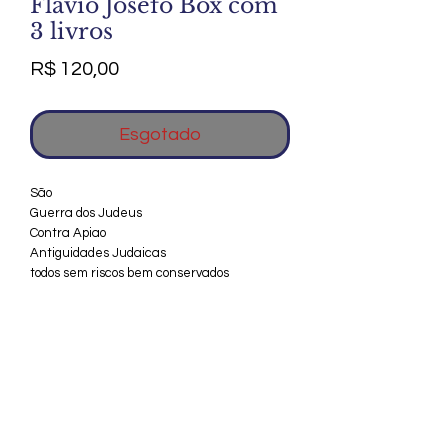
Flávio Josefo Box com
3 livros
Preço
R$ 120,00
Esgotado
São
Guerra dos Judeus
Contra Apiao
Antiguidades Judaicas
todos sem riscos bem conservados
Agradecemos seu interesse no Alfarrábio
Cultural. Para mais informações sobre
compras do nosso catálogo, doação ou
vendas de itens, entre em contato
conosco. Aguardamos seu contato. Será
um prazer esclarecer as suas dúvidas.