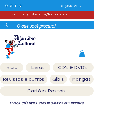
(82)3512-2817
ronaldoaugustosantos@hotmail.com
Início
Livros
CD's & DVD's
Revistas e outros
Gibis
Mangas
Cartões Postais
LIVROS ,CD´S,DVD'S ,VINIS,BLU-RAY E QUADRINHOS