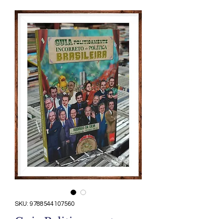
SKU: 9788544107560