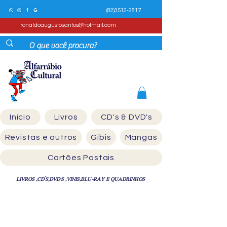
(82)3512-2817
ronaldoaugustosantos@hotmail.com
Início
Livros
CD's & DVD's
Revistas e outros
Gibis
Mangas
Cartões Postais
LIVROS ,CD´S,DVD'S ,VINIS,BLU-RAY E QUADRINHOS