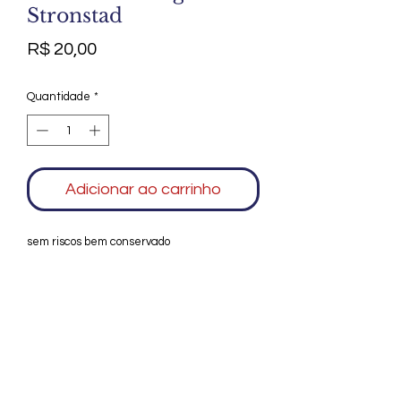
Stronstad
Preço
R$ 20,00
Quantidade
*
Adicionar ao carrinho
sem riscos bem conservado
Agradecemos seu interesse no Alfarrábio
Cultural. Para mais informações sobre
compras do nosso catálogo, doação ou
vendas de itens, entre em contato
conosco. Aguardamos seu contato. Será
um prazer esclarecer as suas dúvidas.