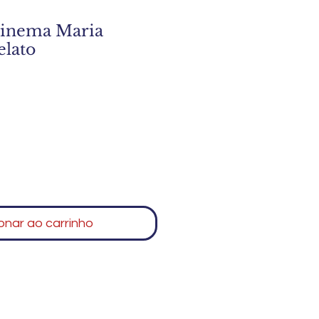
Cinema Maria
elato
onar ao carrinho