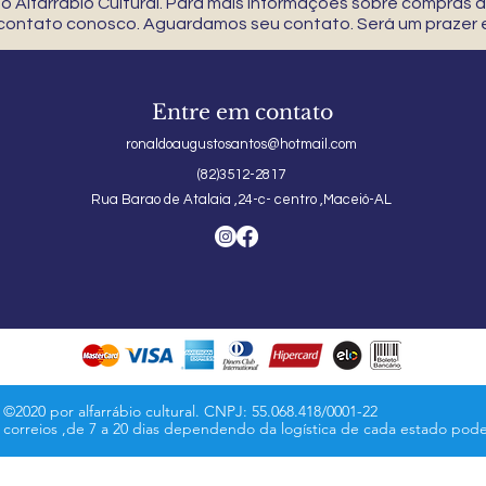
 Alfarrábio Cultural. Para mais informações sobre compras
 contato conosco. Aguardamos seu contato. Será um prazer e
Entre em contato
ronaldoaugustosantos@hotmail.com
(82)3512-2817
Rua Barao de Atalaia ,24-c- centro ,Maceió-AL
©2020 por alfarrábio cultural. CNPJ: 55.068.418/0001-22
s correios ,de 7 a 20 dias dependendo da logística de cada estado pod