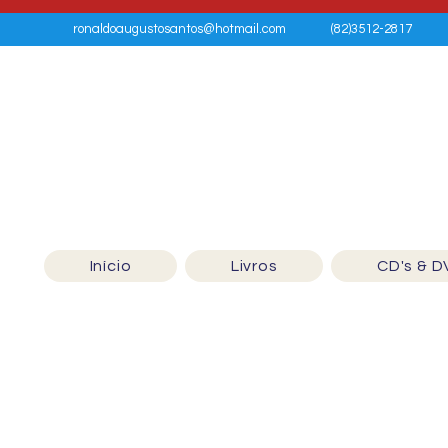
ronaldoaugustosantos@hotmail.com
(82)3512-2817
Início
Livros
CD's & D