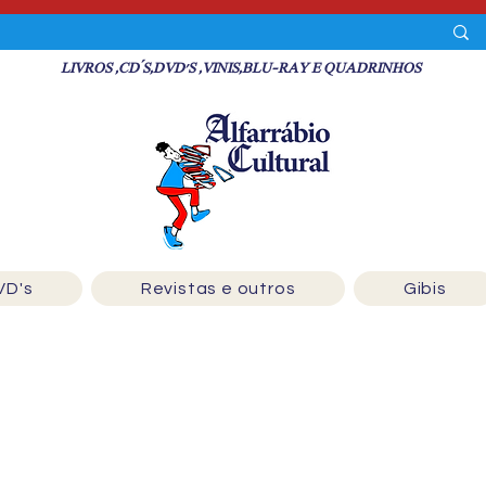
LIVROS ,CD´S,DVD'S ,VINIS,BLU-RAY E QUADRINHOS
VD's
Revistas e outros
Gibis