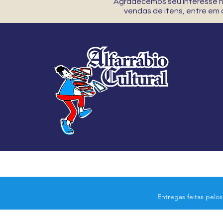
Agradecemos seu interesse no
vendas de itens, entre em
Entregas feitas pelo