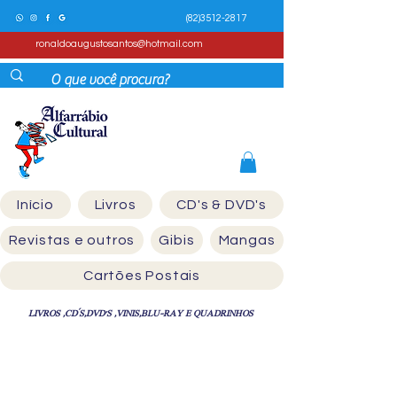
(82)3512-2817
ronaldoaugustosantos@hotmail.com
Início
Livros
CD's & DVD's
Revistas e outros
Gibis
Mangas
Cartões Postais
LIVROS ,CD´S,DVD'S ,VINIS,BLU-RAY E QUADRINHOS