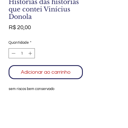
Histórias das histórias
que contei Vinícius
Donola
Preço
R$ 20,00
Quantidade
*
Adicionar ao carrinho
sem riscos bem conservado
Agradecemos seu interesse no Alfarrábio
Cultural. Para mais informações sobre
compras do nosso catálogo, doação ou