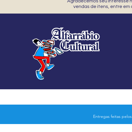
Agradecemos seu interesse no
vendas de itens, entre em
Entregas feitas pelo