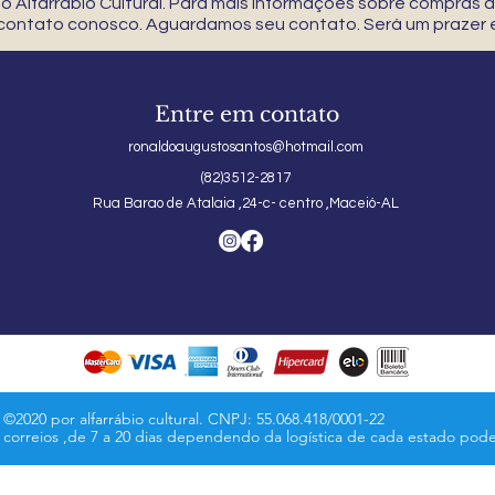
 Alfarrábio Cultural. Para mais informações sobre compras
 contato conosco. Aguardamos seu contato. Será um prazer e
Entre em contato
ronaldoaugustosantos@hotmail.com
(82)3512-2817
Rua Barao de Atalaia ,24-c- centro ,Maceió-AL
©2020 por alfarrábio cultural. CNPJ: 55.068.418/0001-22
s correios ,de 7 a 20 dias dependendo da logística de cada estado pod