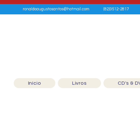
ronaldoaugustosantos@hotmail.com
(82)3512-2817
Início
Livros
CD's & D