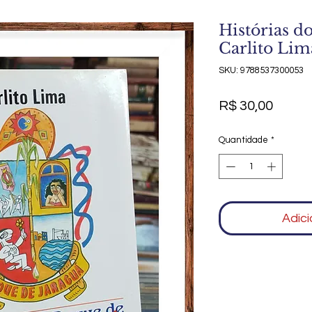
Histórias d
Carlito Lim
SKU: 9788537300053
Preço
R$ 30,00
Quantidade
*
Adici