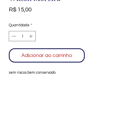
Preço
R$ 15,00
Quantidade
*
Adicionar ao carrinho
sem riscos bem conservado
Agradecemos seu interesse no Alfarrábio
Cultural. Para mais informações sobre
compras do nosso catálogo, doação ou
vendas de itens, entre em contato
conosco. Aguardamos seu contato. Será
um prazer esclarecer as suas dúvidas.