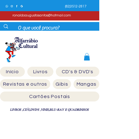
(82)3512-2817
ronaldoaugustosantos@hotmail.com
Início
Livros
CD's & DVD's
Revistas e outros
Gibis
Mangas
Cartões Postais
LIVROS ,CD´S,DVD'S ,VINIS,BLU-RAY E QUADRINHOS