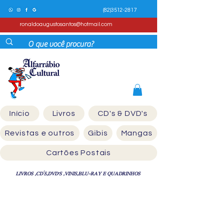
(82)3512-2817
ronaldoaugustosantos@hotmail.com
Início
Livros
CD's & DVD's
Revistas e outros
Gibis
Mangas
Cartões Postais
LIVROS ,CD´S,DVD'S ,VINIS,BLU-RAY E QUADRINHOS