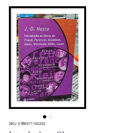
SKU: 9788571103252