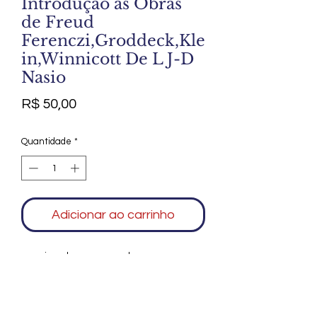
Introdução as Obras
de Freud
Ferenczi,Groddeck,Kle
in,Winnicott De L J-D
Nasio
Preço
R$ 50,00
Quantidade
*
Adicionar ao carrinho
sem riscos bem conservado