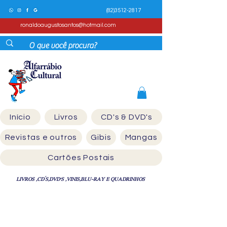
(82)3512-2817
ronaldoaugustosantos@hotmail.com
Início
Livros
CD's & DVD's
Revistas e outros
Gibis
Mangas
Cartões Postais
LIVROS ,CD´S,DVD'S ,VINIS,BLU-RAY E QUADRINHOS