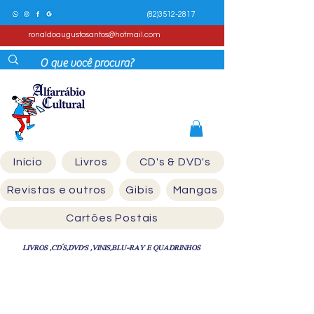
(82)3512-2817
ronaldoaugustosantos@hotmail.com
Início
Livros
CD's & DVD's
Revistas e outros
Gibis
Mangas
Cartões Postais
LIVROS ,CD´S,DVD'S ,VINIS,BLU-RAY E QUADRINHOS