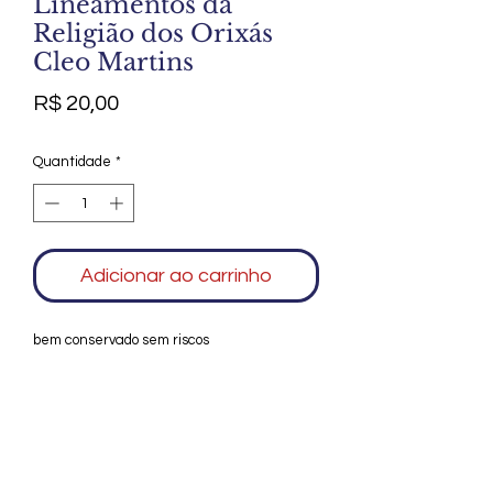
Lineamentos da
Religião dos Orixás
Cleo Martins
Preço
R$ 20,00
Quantidade
*
Adicionar ao carrinho
bem conservado sem riscos
Agradecemos seu interesse no Alfarrábio
Cultural. Para mais informações sobre
compras do nosso catálogo, doação ou
vendas de itens, entre em contato