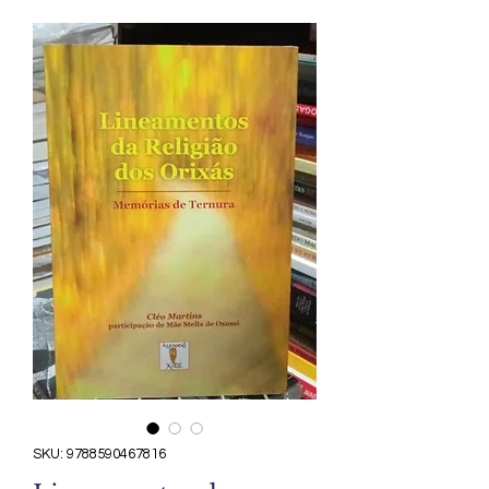
SKU: 9788590467816