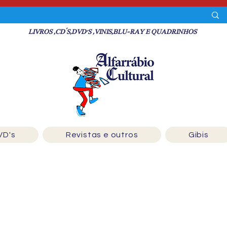
LIVROS ,CD´S,DVD'S ,VINIS,BLU-RAY E QUADRINHOS
VD's
Revistas e outros
Gibis