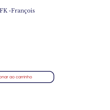
K -François
onar ao carrinho