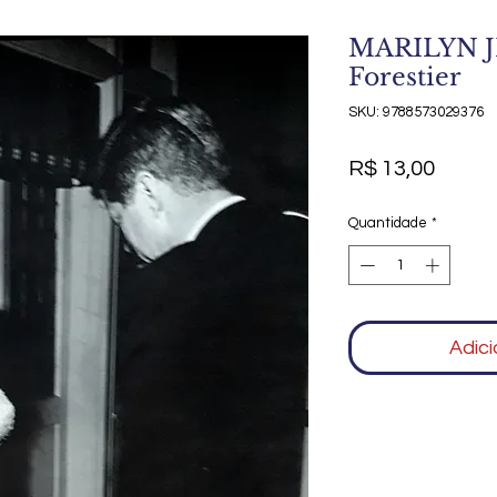
MARILYN JF
Forestier
SKU: 9788573029376
Preço
R$ 13,00
Quantidade
*
Adici