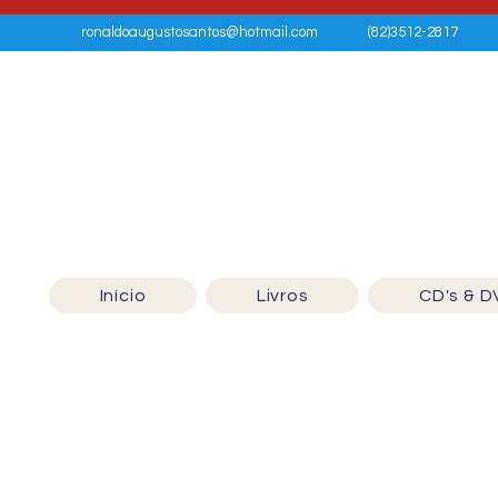
ronaldoaugustosantos@hotmail.com
(82)3512-2817
Início
Livros
CD's & D