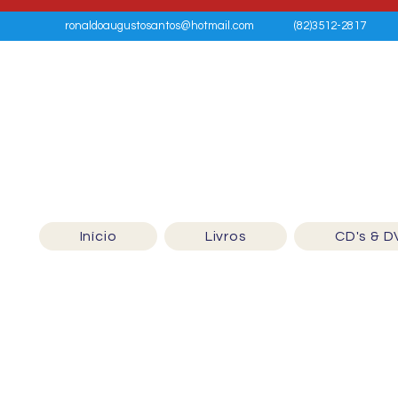
ronaldoaugustosantos@hotmail.com
(82)3512-2817
Início
Livros
CD's & D