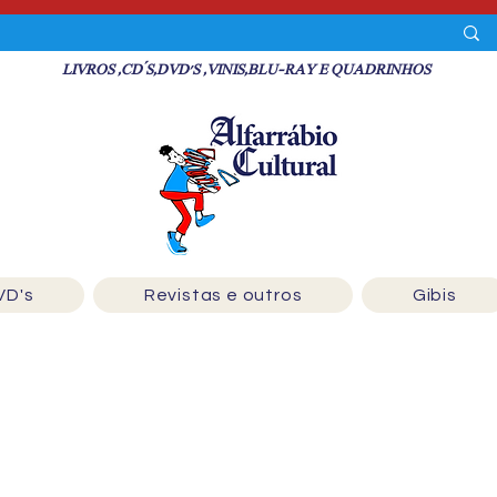
LIVROS ,CD´S,DVD'S ,VINIS,BLU-RAY E QUADRINHOS
VD's
Revistas e outros
Gibis