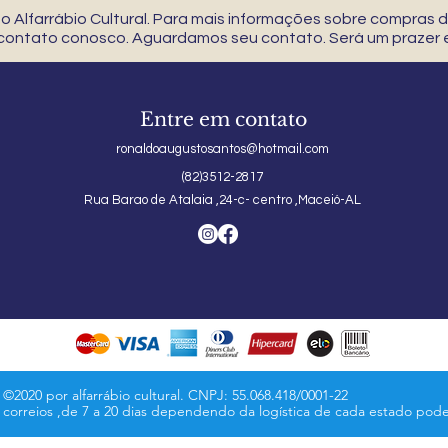
 Alfarrábio Cultural. Para mais informações sobre compras
 contato conosco. Aguardamos seu contato. Será um prazer e
Entre em contato
ronaldoaugustosantos@hotmail.com
(82)3512-2817
Rua Barao de Atalaia ,24-c- centro ,Maceió-AL
©2020 por alfarrábio cultural. CNPJ: 55.068.418/0001-22
s correios ,de 7 a 20 dias dependendo da logística de cada estado pod