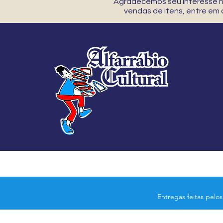
Agradecemos seu interesse no
vendas de itens, entre em
Entregas feitas pelo