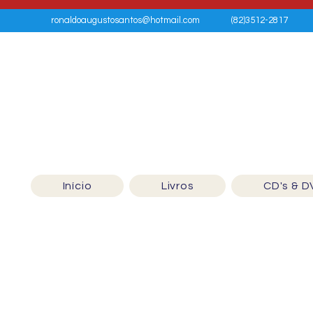
ronaldoaugustosantos@hotmail.com
(82)3512-2817
Início
Livros
CD's & D