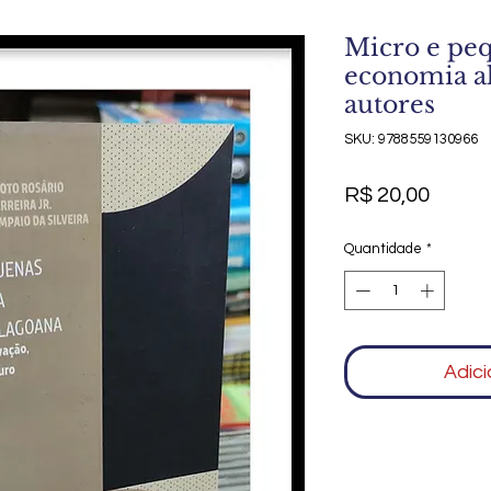
Micro e pe
economia al
autores
SKU: 9788559130966
Preço
R$ 20,00
Quantidade
*
Adici