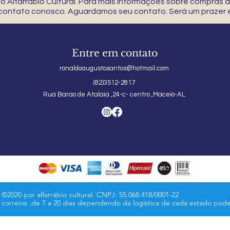
 Alfarrábio Cultural. Para mais informações sobre compras
 contato conosco. Aguardamos seu contato. Será um prazer e
Entre em contato
ronaldoaugustosantos@hotmail.com
(82)3512-2817
Rua Barao de Atalaia ,24-c- centro ,Maceió-AL
©2020 por alfarrábio cultural. CNPJ: 55.068.418/0001-22
s correios ,de 7 a 20 dias dependendo da logística de cada estado pod