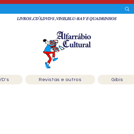
LIVROS ,CD´S,DVD'S ,VINIS,BLU-RAY E QUADRINHOS
VD's
Revistas e outros
Gibis