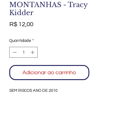
MONTANHAS - Tracy
Kidder
Preço
R$ 12,00
Quantidade
*
Adicionar ao carrinho
SEM RISCOS ANO DE 2010
Agradecemos seu interesse no Alfarrábio
Cultural. Para mais informações sobre
compras do nosso catálogo, doação ou
vendas de itens, entre em contato