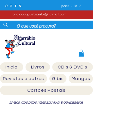
(82)3512-2817
ronaldoaugustosantos@hotmail.com
Início
Livros
CD's & DVD's
Revistas e outros
Gibis
Mangas
Cartões Postais
LIVROS ,CD´S,DVD'S ,VINIS,BLU-RAY E QUADRINHOS