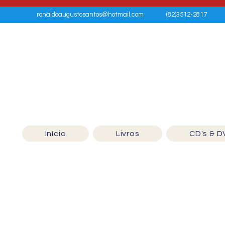
ronaldoaugustosantos@hotmail.com
(82)3512-2817
Início
Livros
CD's & D