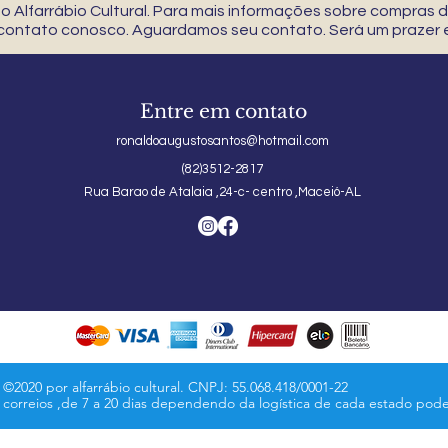
 Alfarrábio Cultural. Para mais informações sobre compras
 contato conosco. Aguardamos seu contato. Será um prazer e
Entre em contato
ronaldoaugustosantos@hotmail.com
(82)3512-2817
Rua Barao de Atalaia ,24-c- centro ,Maceió-AL
©2020 por alfarrábio cultural. CNPJ: 55.068.418/0001-22
s correios ,de 7 a 20 dias dependendo da logística de cada estado pod