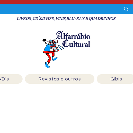
LIVROS ,CD´S,DVD'S ,VINIS,BLU-RAY E QUADRINHOS
VD's
Revistas e outros
Gibis