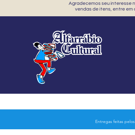
Agradecemos seu interesse no
vendas de itens, entre em
Entregas feitas pelo