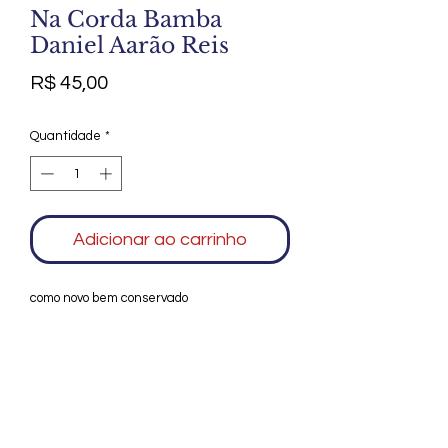
Na Corda Bamba
Daniel Aarão Reis
Preço
R$ 45,00
Quantidade
*
Adicionar ao carrinho
como novo bem conservado
Agradecemos seu interesse no Alfarrábio
Cultural. Para mais informações sobre
compras do nosso catálogo, doação ou
vendas de itens, entre em contato