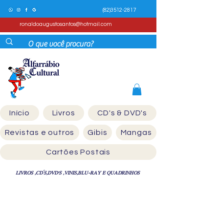
(82)3512-2817
ronaldoaugustosantos@hotmail.com
Início
Livros
CD's & DVD's
Revistas e outros
Gibis
Mangas
Cartões Postais
LIVROS ,CD´S,DVD'S ,VINIS,BLU-RAY E QUADRINHOS