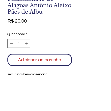
Alagoas Antônio Aleixo
Pães de Albu
Preço
R$ 20,00
Quantidade
*
Adicionar ao carrinho
sem riscos bem conservado
Agradecemos seu interesse no Alfarrábio
Cultural. Para mais informações sobre
compras do nosso catálogo, doação ou
vendas de itens, entre em contato