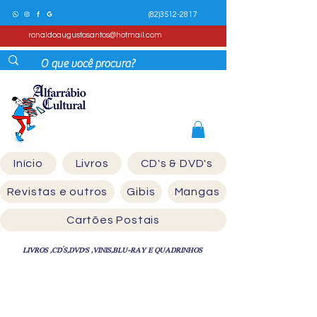
(82)3512-2817
ronaldoaugustosantos@hotmail.com
Início
Livros
CD's & DVD's
Revistas e outros
Gibis
Mangas
Cartões Postais
LIVROS ,CD´S,DVD'S ,VINIS,BLU-RAY E QUADRINHOS