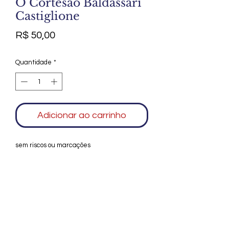
O Cortesão Baldassari
Castiglione
Preço
R$ 50,00
Quantidade
*
Adicionar ao carrinho
sem riscos ou marcações
Agradecemos seu interesse no Alfarrábio
Cultural. Para mais informações sobre
compras do nosso catálogo, doação ou
vendas de itens, entre em contato
conosco. Aguardamos seu contato. Será