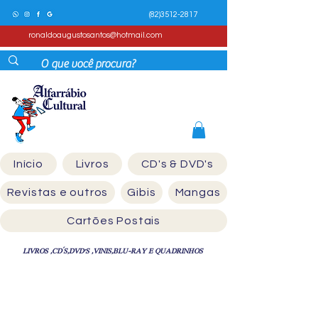
(82)3512-2817
ronaldoaugustosantos@hotmail.com
Início
Livros
CD's & DVD's
Revistas e outros
Gibis
Mangas
Cartões Postais
LIVROS ,CD´S,DVD'S ,VINIS,BLU-RAY E QUADRINHOS