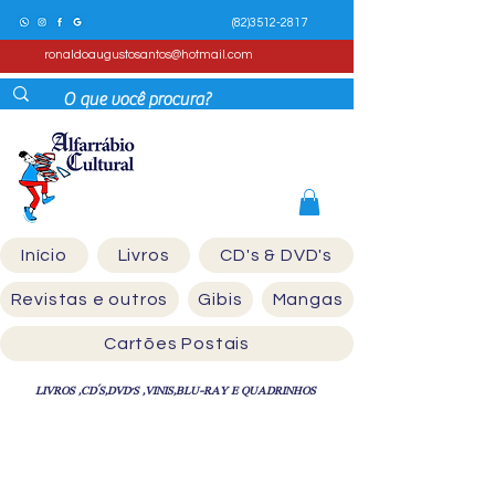
(82)3512-2817
ronaldoaugustosantos@hotmail.com
Início
Livros
CD's & DVD's
Revistas e outros
Gibis
Mangas
Cartões Postais
LIVROS ,CD´S,DVD'S ,VINIS,BLU-RAY E QUADRINHOS