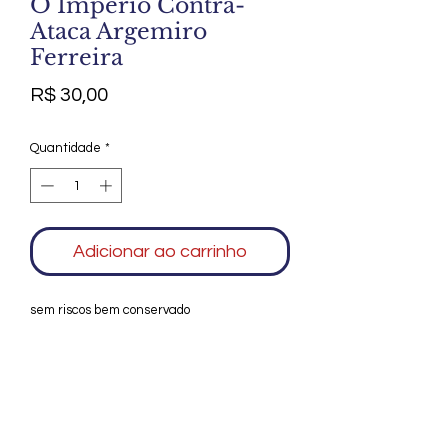
O Império Contra-
Ataca Argemiro
Ferreira
Preço
R$ 30,00
Quantidade
*
Adicionar ao carrinho
sem riscos bem conservado
Agradecemos seu interesse no Alfarrábio
Cultural. Para mais informações sobre
compras do nosso catálogo, doação ou