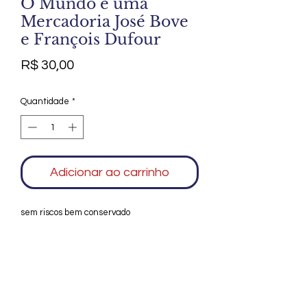
O Mundo é uma
Mercadoria José Bove
e François Dufour
Preço
R$ 30,00
Quantidade
*
Adicionar ao carrinho
sem riscos bem conservado
Agradecemos seu interesse no Alfarrábio
Cultural. Para mais informações sobre
compras do nosso catálogo, doação ou