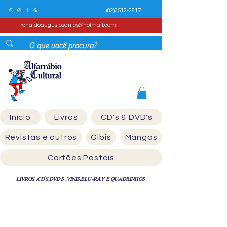
(82)3512-2817
ronaldoaugustosantos@hotmail.com
Início
Livros
CD's & DVD's
Revistas e outros
Gibis
Mangas
Cartões Postais
LIVROS ,CD´S,DVD'S ,VINIS,BLU-RAY E QUADRINHOS