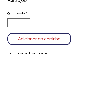
Preço
R$ 20,00
Quantidade
*
Adicionar ao carrinho
Bem conservado sem riscos
Agradecemos seu interesse no Alfarrábio
Cultural. Para mais informações sobre
compras do nosso catálogo, doação ou
vendas de itens, entre em contato
conosco. Aguardamos seu contato. Será
um prazer esclarecer as suas dúvidas.