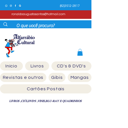
(82)3512-2817
ronaldoaugustosantos@hotmail.com
Início
Livros
CD's & DVD's
Revistas e outros
Gibis
Mangas
Cartões Postais
LIVROS ,CD´S,DVD'S ,VINIS,BLU-RAY E QUADRINHOS