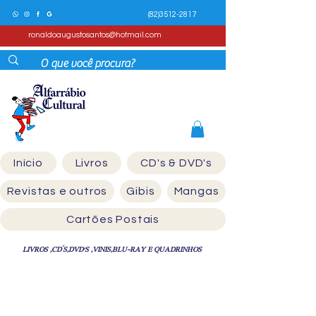
(82)3512-2817
ronaldoaugustosantos@hotmail.com
Início
Livros
CD's & DVD's
Revistas e outros
Gibis
Mangas
Cartões Postais
LIVROS ,CD´S,DVD'S ,VINIS,BLU-RAY E QUADRINHOS