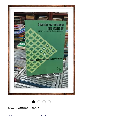
SKU: 9788566426298