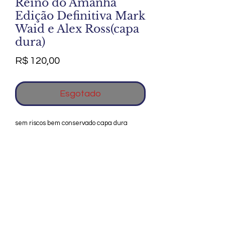
Reino do Amanhã
Edição Definitiva Mark
Waid e Alex Ross(capa
dura)
Preço
R$ 120,00
Esgotado
sem riscos bem conservado capa dura
Agradecemos seu interesse no Alfarrábio
Cultural. Para mais informações sobre
compras do nosso catálogo, doação ou
vendas de itens, entre em contato
conosco. Aguardamos seu contato. Será
um prazer esclarecer as suas dúvidas.