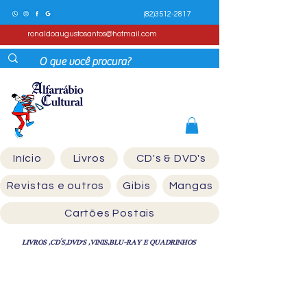
(82)3512-2817
ronaldoaugustosantos@hotmail.com
Início
Livros
CD's & DVD's
Revistas e outros
Gibis
Mangas
Cartões Postais
LIVROS ,CD´S,DVD'S ,VINIS,BLU-RAY E QUADRINHOS