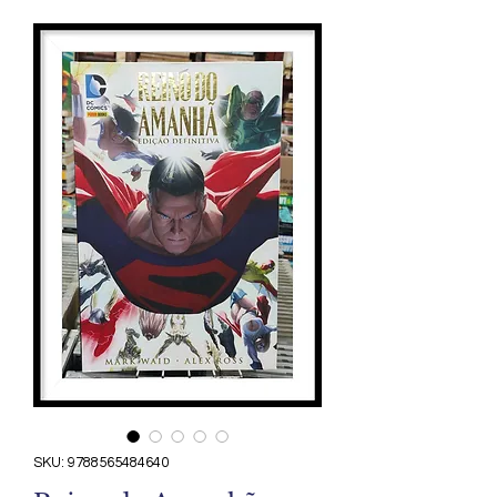
SKU: 9788565484640