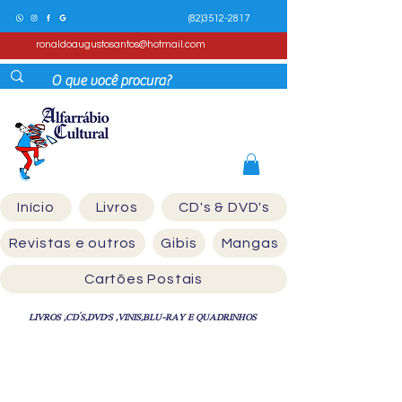
(82)3512-2817
ronaldoaugustosantos@hotmail.com
Início
Livros
CD's & DVD's
Revistas e outros
Gibis
Mangas
Cartões Postais
LIVROS ,CD´S,DVD'S ,VINIS,BLU-RAY E QUADRINHOS