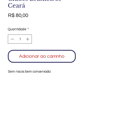
Ceará
Preço
R$ 80,00
Quantidade
*
Adicionar ao carrinho
Sem riscos bem conservada
Agradecemos seu interesse no Alfarrábio
Cultural. Para mais informações sobre
compras do nosso catálogo, doação ou
vendas de itens, entre em contato
conosco. Aguardamos seu contato. Será
um prazer esclarecer as suas dúvidas.