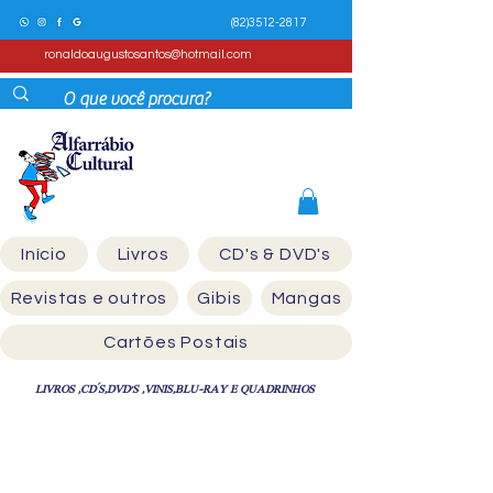
(82)3512-2817
ronaldoaugustosantos@hotmail.com
Início
Livros
CD's & DVD's
Revistas e outros
Gibis
Mangas
Cartões Postais
LIVROS ,CD´S,DVD'S ,VINIS,BLU-RAY E QUADRINHOS