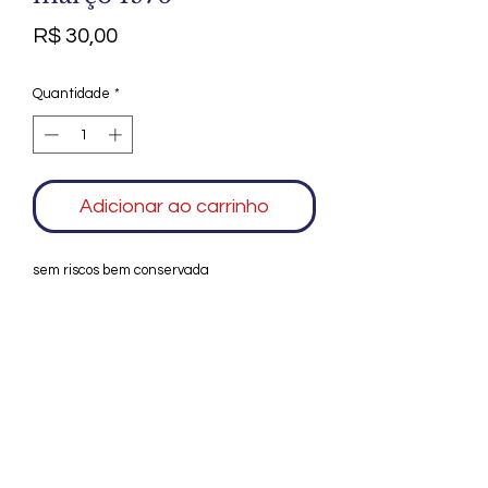
Preço
R$ 30,00
Quantidade
*
Adicionar ao carrinho
sem riscos bem conservada
Agradecemos seu interesse no Alfarrábio
Cultural. Para mais informações sobre
compras do nosso catálogo, doação ou
vendas de itens, entre em contato
conosco. Aguardamos seu contato. Será
um prazer esclarecer as suas dúvidas.