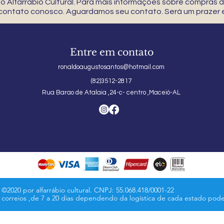
 Alfarrábio Cultural. Para mais informações sobre compras
 contato conosco. Aguardamos seu contato. Será um prazer e
Entre em contato
ronaldoaugustosantos@hotmail.com
(82)3512-2817
Rua Barao de Atalaia ,24-c- centro ,Maceió-AL
©2020 por alfarrábio cultural. CNPJ: 55.068.418/0001-22
s correios ,de 7 a 20 dias dependendo da logística de cada estado pod