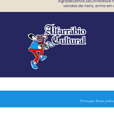
Agradecemos seu interesse no
vendas de itens, entre em
Entregas feitas pelo