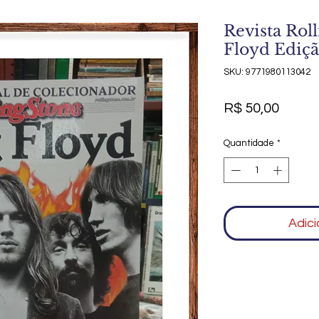
Revista Rol
Floyd Ediçã
SKU: 9771980113042
Preço
R$ 50,00
Quantidade
*
Adici