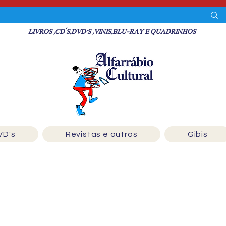
LIVROS ,CD´S,DVD'S ,VINIS,BLU-RAY E QUADRINHOS
VD's
Revistas e outros
Gibis