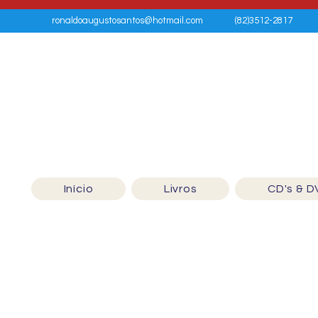
ronaldoaugustosantos@hotmail.com
(82)3512-2817
Início
Livros
CD's & D