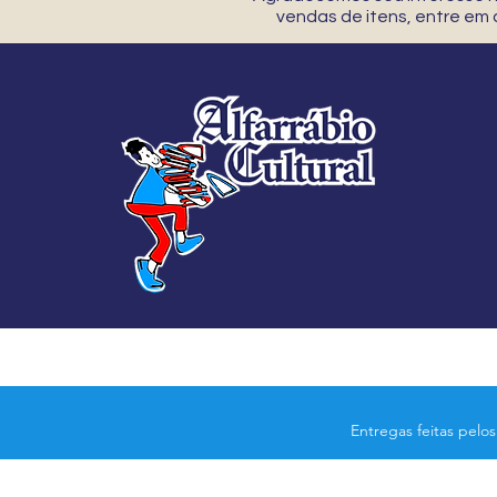
vendas de itens, entre em
Entregas feitas pelo