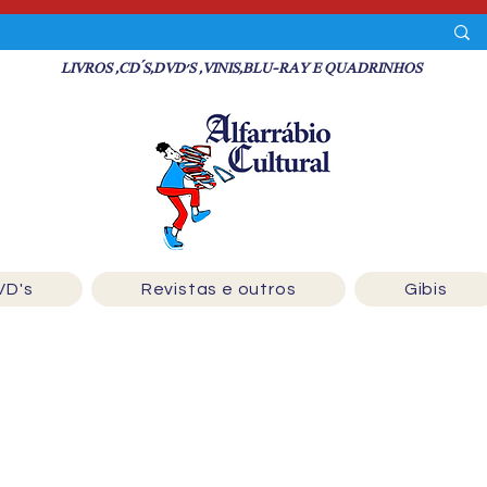
LIVROS ,CD´S,DVD'S ,VINIS,BLU-RAY E QUADRINHOS
VD's
Revistas e outros
Gibis