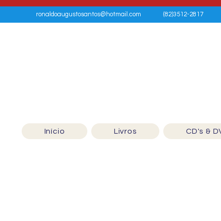
ronaldoaugustosantos@hotmail.com
(82)3512-2817
Início
Livros
CD's & D