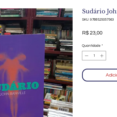
Sudário Joh
SKU: 9788525057563
Preço
R$ 23,00
Quantidade
*
Adici