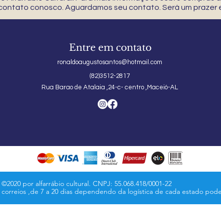
 contato conosco. Aguardamos seu contato. Será um prazer e
Entre em contato
ronaldoaugustosantos@hotmail.com
(82)3512-2817
Rua Barao de Atalaia ,24-c- centro ,Maceió-AL
©2020 por alfarrábio cultural. CNPJ: 55.068.418/0001-22
s correios ,de 7 a 20 dias dependendo da logística de cada estado pod