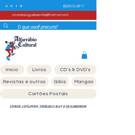
(82)3512-2817
ronaldoaugustosantos@hotmail.com
Início
Livros
CD's & DVD's
Revistas e outros
Gibis
Mangas
Cartões Postais
LIVROS ,CD´S,DVD'S ,VINIS,BLU-RAY E QUADRINHOS