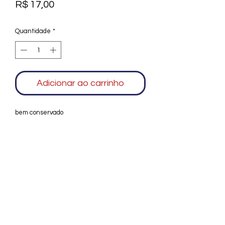
Preço
R$ 17,00
Quantidade
*
Adicionar ao carrinho
bem conservado
Agradecemos seu interesse no Alfarrábio
Cultural. Para mais informações sobre
compras do nosso catálogo, doação ou
vendas de itens, entre em contato
conosco. Aguardamos seu contato. Será
um prazer esclarecer as suas dúvidas.