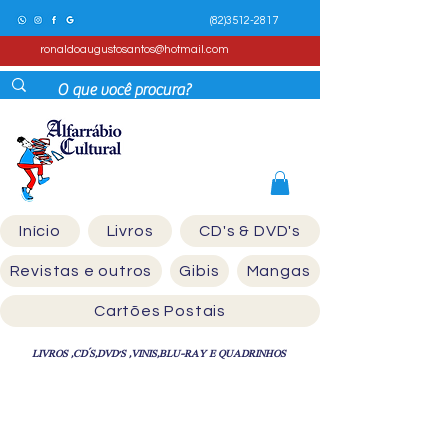
(82)3512-2817
ronaldoaugustosantos@hotmail.com
Início
Livros
CD's & DVD's
Revistas e outros
Gibis
Mangas
Cartões Postais
LIVROS ,CD´S,DVD'S ,VINIS,BLU-RAY E QUADRINHOS