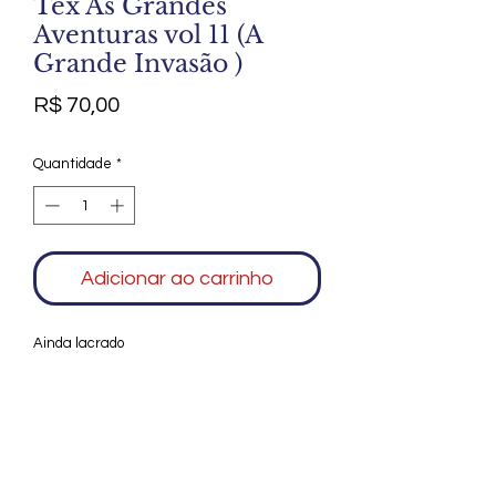
Tex As Grandes
Aventuras vol 11 (A
Grande Invasão )
Preço
R$ 70,00
Quantidade
*
Adicionar ao carrinho
Ainda lacrado
Agradecemos seu interesse no Alfarrábio
Cultural. Para mais informações sobre
compras do nosso catálogo, doação ou